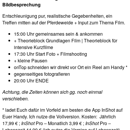
Bildbesprechung
Entschleunigung pur, realistische Gegebenheiten, ein
Treffen mitten auf der Pferdeweide + Input zum Thema Film.
15:00 Uhr gemeinsames sein & ankommen
+ Theorieblock Grundlagen Film | Theorieblock für
intensive Kurzfilme
17:30 Uhr Start Foto + Filmshooting
+ kleine Pausen
onTop schneiden wir direkt vor Ort ein Reel am Handy *
gegenseitiges fotografieren
20:00 Uhr ENDE
Achtung, die Zeiten können sich gg. noch einmal
verschieben.
* ladet Euch dafür im Vorfeld am besten die App InShot auf
Euer Handy. Ich nutze die Vollversion. Kosten: Jährlich
17,99 € ;
InShot
Pro – Monatlich 3,99 € ;
InShot
Pro –
Lebenszeit 44,99 € (ich nutze die Version auf Lebenszeit)