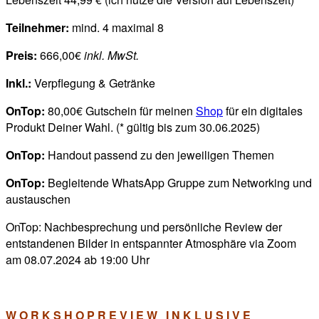
Teilnehmer:
mind. 4 maximal 8
Preis:
666,00€
inkl. MwSt.
Inkl.:
Verpflegung & Getränke
OnTop:
80,00€ Gutschein für meinen
Shop
für ein digitales
Produkt Deiner Wahl. (* gültig bis zum 30.06.2025)
OnTop:
Handout passend zu den jeweiligen Themen
OnTop:
Begleitende WhatsApp Gruppe zum Networking und
austauschen
OnTop: Nachbesprechung und persönliche Review der
entstandenen Bilder in entspannter Atmosphäre via Zoom
am 08.07.2024 ab 19:00 Uhr
W O R K S H O P R E V I E W I N K L U S I V E