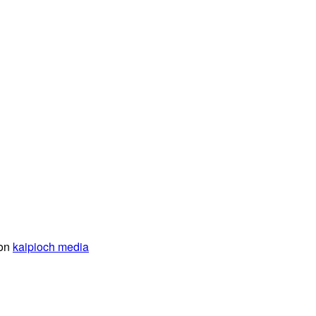
von
kaipioch media