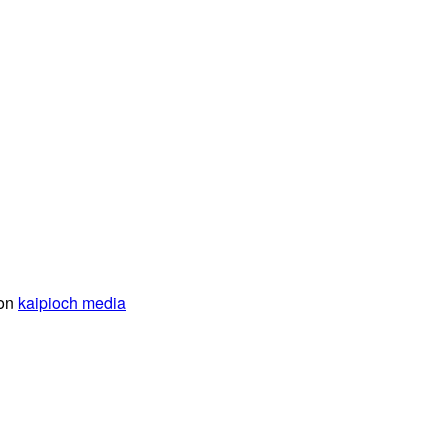
von
kaipioch media