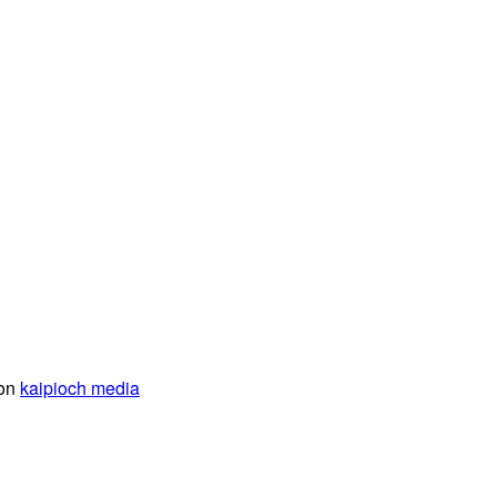
von
kaipioch media