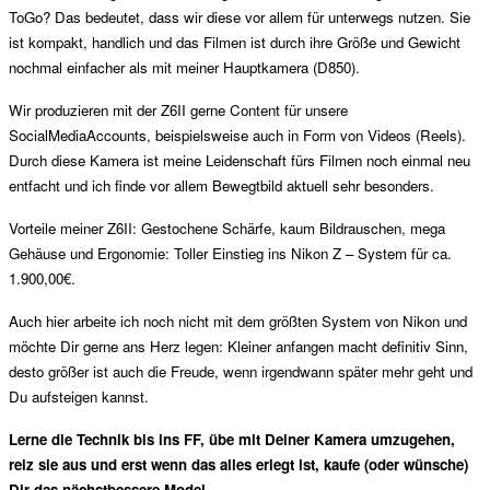
ToGo? Das bedeutet, dass wir diese vor allem für unterwegs nutzen. Sie
ist kompakt, handlich und das Filmen ist durch ihre Größe und Gewicht
nochmal einfacher als mit meiner Hauptkamera (D850).
Wir produzieren mit der Z6II gerne Content für unsere
SocialMediaAccounts, beispielsweise auch in Form von Videos (Reels).
Durch diese Kamera ist meine Leidenschaft fürs Filmen noch einmal neu
entfacht und ich finde vor allem Bewegtbild aktuell sehr besonders.
Vorteile meiner Z6II: Gestochene Schärfe, kaum Bildrauschen, mega
Gehäuse und Ergonomie: Toller Einstieg ins Nikon Z – System für ca.
1.900,00€.
Auch hier arbeite ich noch nicht mit dem größten System von Nikon und
möchte Dir gerne ans Herz legen: Kleiner anfangen macht definitiv Sinn,
desto größer ist auch die Freude, wenn irgendwann später mehr geht und
Du aufsteigen kannst.
Lerne die Technik bis ins FF, übe mit Deiner Kamera umzugehen,
reiz sie aus und erst wenn das alles erlegt ist, kaufe (oder wünsche)
Dir das nächstbessere Model.