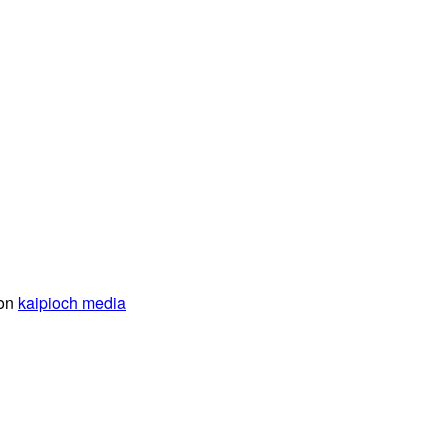
von
kaipioch media